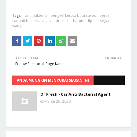
Tags:
anti bakteria
bengkel kereta batu caves
bersih
car anti bacterial agent
dr.fresh
harum
lipas
segar
wangi
LEBIH LAMA
TERBARU
Follow Facebook Page Kami
ANDA MUNGKIN MENYUKAI SIARAN INI
Dr Fresh - Car Anti Bacterial Agent
March 29, 2020