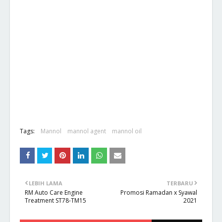
Tags:
Mannol
mannol agent
mannol oil
LEBIH LAMA
TERBARU
RM Auto Care Engine
Promosi Ramadan x Syawal
Treatment ST78-TM15
2021