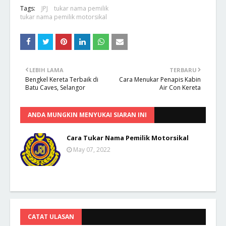
Tags:
JPJ
tukar nama pemilik
tukar nama pemilik motorsikal
LEBIH LAMA
TERBARU
Bengkel Kereta Terbaik di
Cara Menukar Penapis Kabin
Batu Caves, Selangor
Air Con Kereta
ANDA MUNGKIN MENYUKAI SIARAN INI
Cara Tukar Nama Pemilik Motorsikal
May 07, 2022
CATAT ULASAN