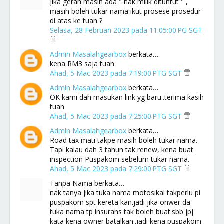
jika geran masih ada " hak milik dituntut " ,
masih boleh tukar nama ikut prosese prosedur
di atas ke tuan ?
Selasa, 28 Februari 2023 pada 11:05:00 PG SGT
Admin Masalahgearbox
berkata…
kena RM3 saja tuan
Ahad, 5 Mac 2023 pada 7:19:00 PTG SGT
Admin Masalahgearbox
berkata…
OK kami dah masukan link yg baru..terima kasih
tuan
Ahad, 5 Mac 2023 pada 7:25:00 PTG SGT
Admin Masalahgearbox
berkata…
Road tax mati takpe masih boleh tukar nama.
Tapi kalau dah 3 tahun tak renew, kena buat
inspection Puspakom sebelum tukar nama.
Ahad, 5 Mac 2023 pada 7:29:00 PTG SGT
Tanpa Nama berkata…
nak tanya jika tuka nama motosikal takperlu pi
puspakom spt kereta kan.jadi jika onwer da
tuka nama tp insurans tak boleh buat.sbb jpj
kata kena owner batalkan..jadi kena puspakom