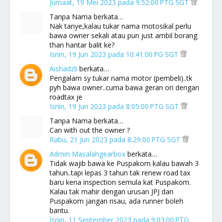
Jumaat, 19 Mei 2023 pada 9:52:00 PTG SGT
Tanpa Nama berkata…
Nak tanye,kalau tukar nama motosikal perlu
bawa owner sekali atau pun just ambil borang
than hantar balit ke?
Isnin, 19 Jun 2023 pada 10:41:00 PG SGT
Aishadzli
berkata…
Pengalam sy tukar nama motor (pembeli)..tk
pyh bawa owner..cuma bawa geran ori dengan
roadtax je
Isnin, 19 Jun 2023 pada 8:05:00 PTG SGT
Tanpa Nama berkata…
Can with out the owner ?
Rabu, 21 Jun 2023 pada 8:29:00 PTG SGT
Admin Masalahgearbox
berkata…
Tidak wajib bawa ke Puspakom kalau bawah 3
tahun..tapi lepas 3 tahun tak renew road tax
baru kena inspection semula kat Puspakom.
Kalau tak mahir dengan urusan JPJ dan
Puspakom jangan risau, ada runner boleh
bantu.
Isnin, 11 September 2023 pada 9:03:00 PTG