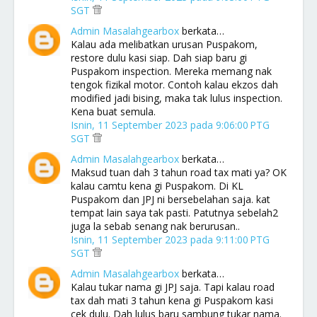
SGT
Admin Masalahgearbox
berkata…
Kalau ada melibatkan urusan Puspakom,
restore dulu kasi siap. Dah siap baru gi
Puspakom inspection. Mereka memang nak
tengok fizikal motor. Contoh kalau ekzos dah
modified jadi bising, maka tak lulus inspection.
Kena buat semula.
Isnin, 11 September 2023 pada 9:06:00 PTG
SGT
Admin Masalahgearbox
berkata…
Maksud tuan dah 3 tahun road tax mati ya? OK
kalau camtu kena gi Puspakom. Di KL
Puspakom dan JPJ ni bersebelahan saja. kat
tempat lain saya tak pasti. Patutnya sebelah2
juga la sebab senang nak berurusan..
Isnin, 11 September 2023 pada 9:11:00 PTG
SGT
Admin Masalahgearbox
berkata…
Kalau tukar nama gi JPJ saja. Tapi kalau road
tax dah mati 3 tahun kena gi Puspakom kasi
cek dulu. Dah lulus baru sambung tukar nama.