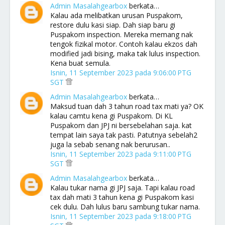
Admin Masalahgearbox
berkata…
Kalau ada melibatkan urusan Puspakom,
restore dulu kasi siap. Dah siap baru gi
Puspakom inspection. Mereka memang nak
tengok fizikal motor. Contoh kalau ekzos dah
modified jadi bising, maka tak lulus inspection.
Kena buat semula.
Isnin, 11 September 2023 pada 9:06:00 PTG
SGT
Admin Masalahgearbox
berkata…
Maksud tuan dah 3 tahun road tax mati ya? OK
kalau camtu kena gi Puspakom. Di KL
Puspakom dan JPJ ni bersebelahan saja. kat
tempat lain saya tak pasti. Patutnya sebelah2
juga la sebab senang nak berurusan..
Isnin, 11 September 2023 pada 9:11:00 PTG
SGT
Admin Masalahgearbox
berkata…
Kalau tukar nama gi JPJ saja. Tapi kalau road
tax dah mati 3 tahun kena gi Puspakom kasi
cek dulu. Dah lulus baru sambung tukar nama.
Isnin, 11 September 2023 pada 9:18:00 PTG