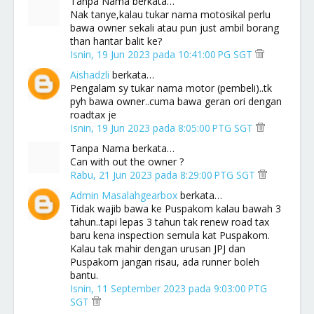
Tanpa Nama berkata…
Nak tanye,kalau tukar nama motosikal perlu
bawa owner sekali atau pun just ambil borang
than hantar balit ke?
Isnin, 19 Jun 2023 pada 10:41:00 PG SGT
Aishadzli
berkata…
Pengalam sy tukar nama motor (pembeli)..tk
pyh bawa owner..cuma bawa geran ori dengan
roadtax je
Isnin, 19 Jun 2023 pada 8:05:00 PTG SGT
Tanpa Nama berkata…
Can with out the owner ?
Rabu, 21 Jun 2023 pada 8:29:00 PTG SGT
Admin Masalahgearbox
berkata…
Tidak wajib bawa ke Puspakom kalau bawah 3
tahun..tapi lepas 3 tahun tak renew road tax
baru kena inspection semula kat Puspakom.
Kalau tak mahir dengan urusan JPJ dan
Puspakom jangan risau, ada runner boleh
bantu.
Isnin, 11 September 2023 pada 9:03:00 PTG
SGT